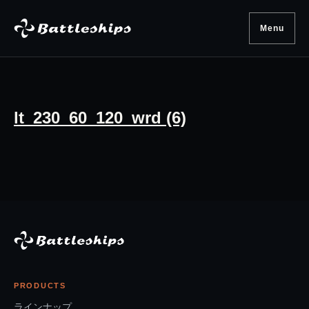
Skip to content
Menu
lt_230_60_120_wrd (6)
PRODUCTS
ラインナップ