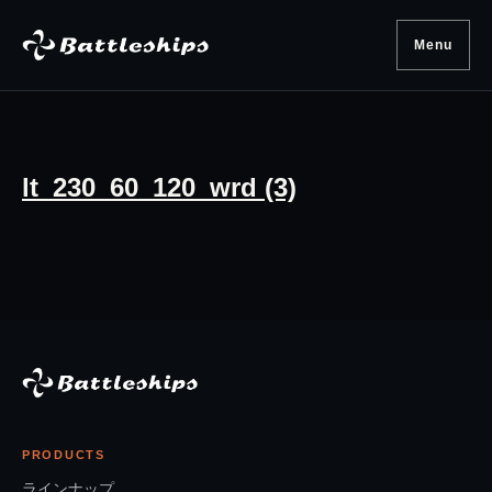
Skip to content
Menu
lt_230_60_120_wrd (3)
PRODUCTS
ラインナップ