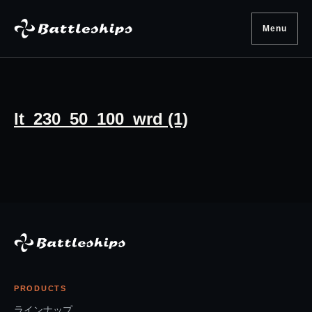
Skip to content
Menu
lt_230_50_100_wrd (1)
PRODUCTS
ラインナップ