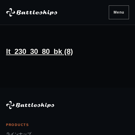
Skip to content
Menu
lt_230_30_80_bk (8)
PRODUCTS
ラインナップ