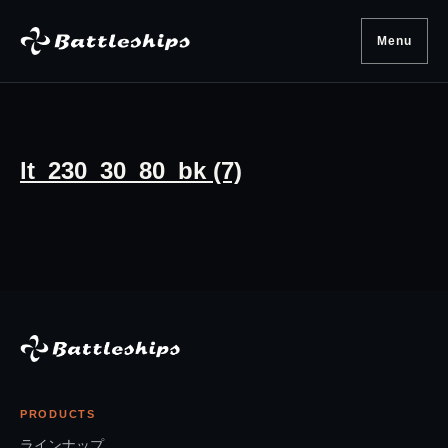
Skip to content
Menu
lt_230_30_80_bk (7)
PRODUCTS
ラインナップ