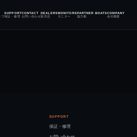
SUPPORT
CONTACT
DEALERS
MONITORS
PARTNER BOATS
COMPANY
ップ
保証・修理
お問い合わせ
販売店
モニター
協力船
会社概要
SUPPORT
保証・修理
お問い合わせ