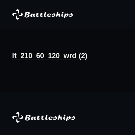
Skip to content
lt_210_60_120_wrd (2)