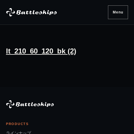
Skip to content
Menu
lt_210_60_120_bk (2)
PRODUCTS
ラインナップ