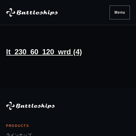
Skip to content
Menu
lt_230_60_120_wrd (4)
PRODUCTS
ラインナップ