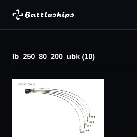
Skip to content
lb_250_80_200_ubk (10)