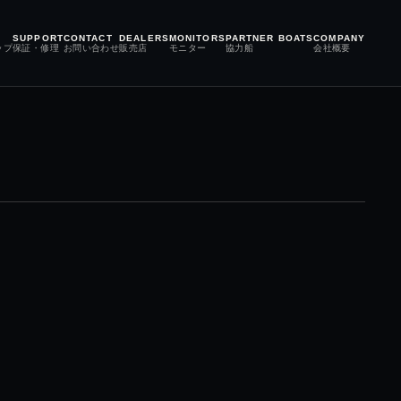
SUPPORT
CONTACT
DEALERS
MONITORS
PARTNER BOATS
COMPANY
ップ
保証・修理
お問い合わせ
販売店
モニター
協力船
会社概要