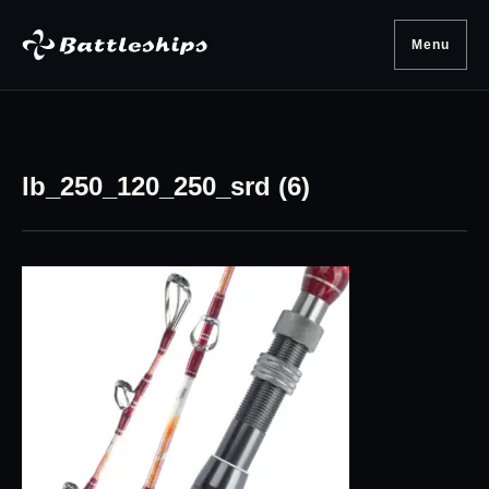
Skip to content
Menu
lb_250_120_250_srd (6)