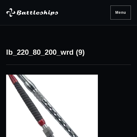
Skip to content
Menu
lb_220_80_200_wrd (9)