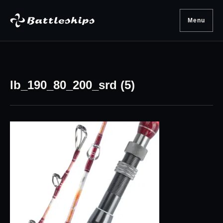
Skip to content
Menu
lb_190_80_200_srd (5)