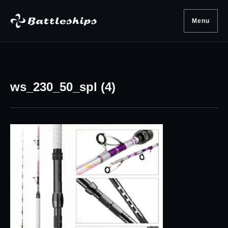
Skip to content
Menu
ws_230_50_spl (4)