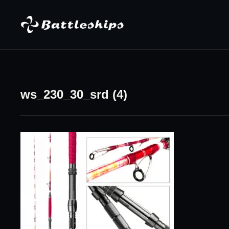
Skip to content
ws_230_30_srd (4)