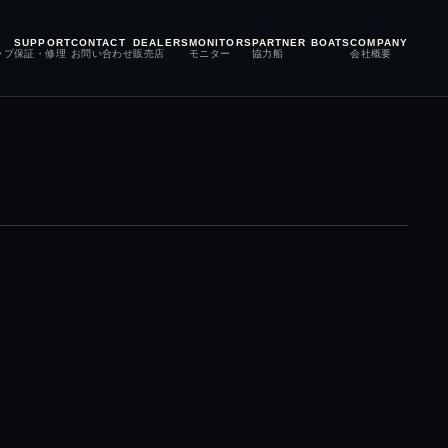
SUPPORT
CONTACT
DEALERS
MONITORS
PARTNER BOATS
COMPANY
ップ
保証・修理
お問い合わせ
販売店
モニター
協力船
会社概要