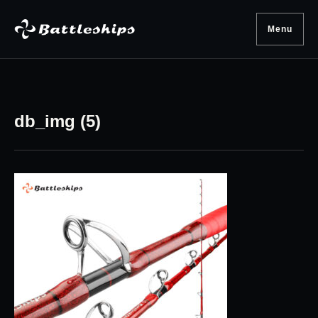
Skip to content
Menu
db_img (5)