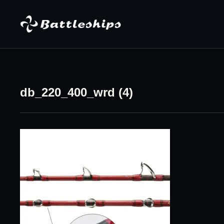
Skip to content
db_220_400_wrd (4)