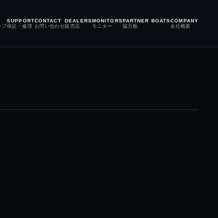
SUPPORT
CONTACT
DEALERS
MONITORS
PARTNER BOATS
COMPANY
ップ
保証・修理
お問い合わせ
販売店
モニター
協力船
会社概要