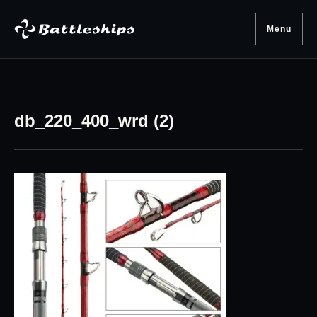
Skip to content
Menu
db_220_400_wrd (2)