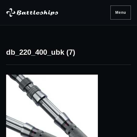
Skip to content
Menu
db_220_400_ubk (7)