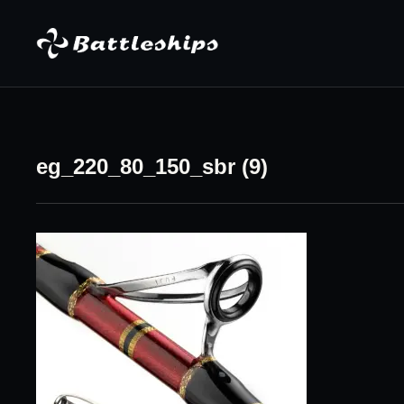
Skip to content
eg_220_80_150_sbr (9)