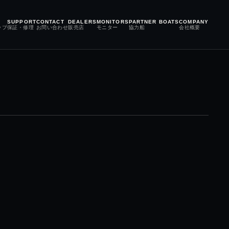
SUPPORT
CONTACT
DEALERS
MONITORS
PARTNER BOATS
COMPANY
ップ
保証・修理
お問い合わせ
販売店
モニター
協力船
会社概要