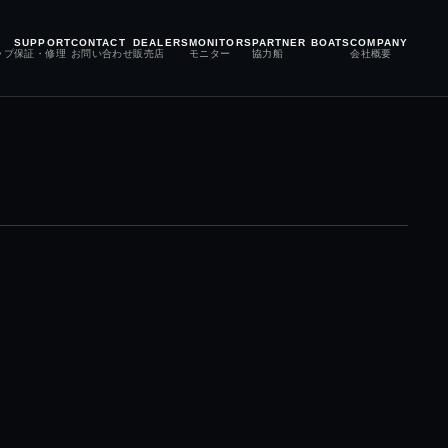
SUPPORT
CONTACT
DEALERS
MONITORS
PARTNER BOATS
COMPANY
ップ
保証・修理
お問い合わせ
販売店
モニター
協力船
会社概要