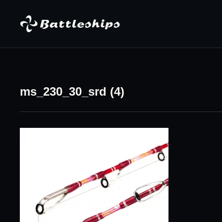
Skip to content
ms_230_30_srd (4)