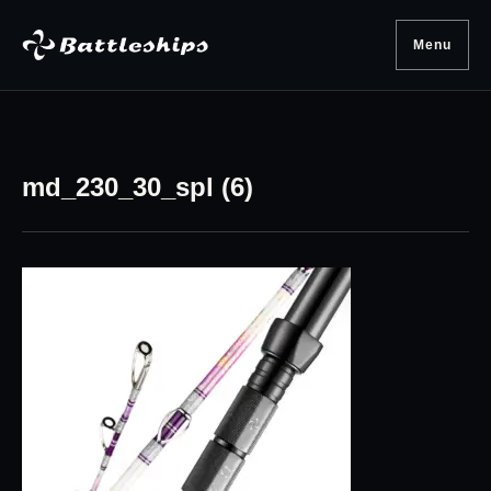
Skip to content
Menu
md_230_30_spl (6)