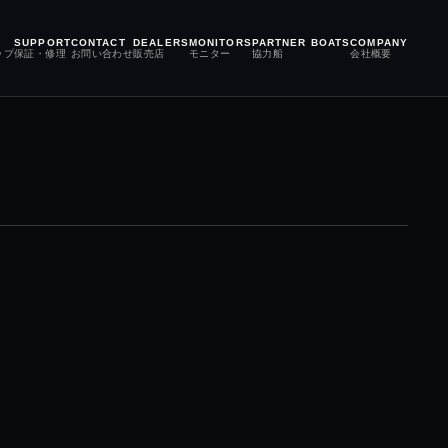
SUPPORT
CONTACT
DEALERS
MONITORS
PARTNER BOATS
COMPANY
ップ
保証・修理
お問い合わせ
販売店
モニター
協力船
会社概要