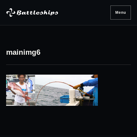
Skip to content
Menu
mainimg6