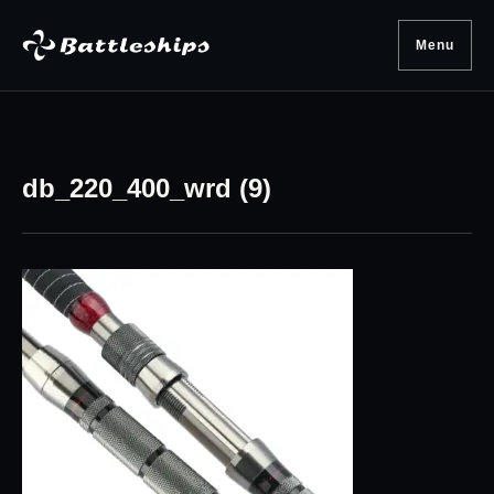
Skip to content
Menu
db_220_400_wrd (9)