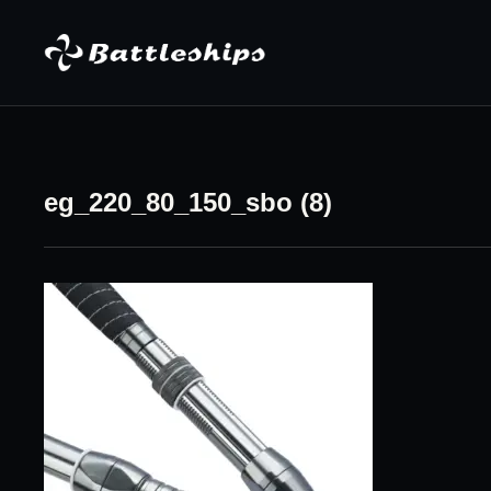
Skip to content
eg_220_80_150_sbo (8)