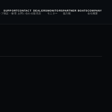
SUPPORT
CONTACT
DEALERS
MONITORS
PARTNER BOATS
COMPANY
ップ
保証・修理
お問い合わせ
販売店
モニター
協力船
会社概要